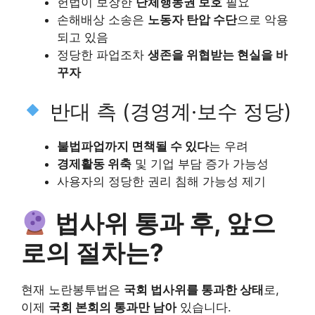
헌법이 보장한
단체행동권 보호
필요
손해배상 소송은
노동자 탄압 수단
으로 악용
되고 있음
정당한 파업조차
생존을 위협받는 현실을 바
꾸자
반대 측 (경영계·보수 정당)
불법파업까지 면책될 수 있다
는 우려
경제활동 위축
및 기업 부담 증가 가능성
사용자의 정당한 권리 침해 가능성 제기
법사위 통과 후, 앞으
로의 절차는?
현재 노란봉투법은
국회 법사위를 통과한 상태
로,
이제
국회 본회의 통과만 남아
있습니다.