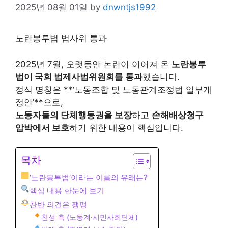
2025년 08월 01일
by
dnwntjs1992
노란봉투법 법사위 통과
2025년 7월, 오랫동안 논란이 이어져 온
노란봉투
법이 국회 법제사법위원회를 통과
했습니다.
정식 명칭은 **‘노동조합 및 노동관계조정법 일부개
정안’**으로,
노동자들의 단체행동권을 보장
하고
손해배상청구
압박에서 보호
하기 위한 내용이 핵심입니다.
목차
‘노란봉투법’이라는 이름의 유래는?
핵심 내용 한눈에 보기
찬반 의견은 팽팽
찬성 측 (노동계·시민사회단체)