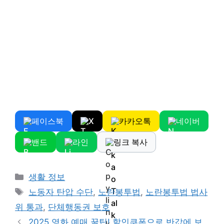
페이스북
X
카카오톡
네이버
밴드
라인
링크 복사
Categories
생활 정보
Tags
노동자 탄압 수단
,
노란봉투법
,
노란봉투법 법사
위 통과
,
단체행동권 보호
2025 영화 예매 꿀팁! 할인쿠폰으로 반값에 보