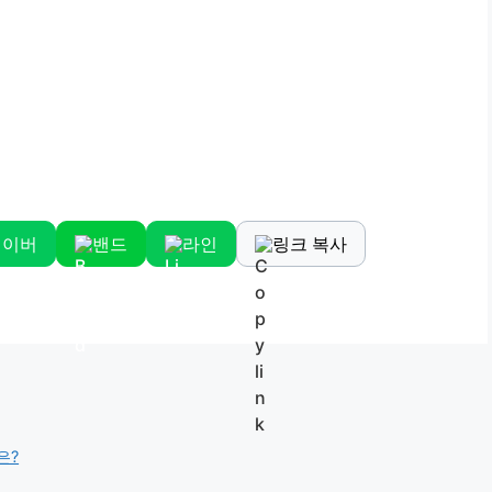
네이버
밴드
라인
링크 복사
은?