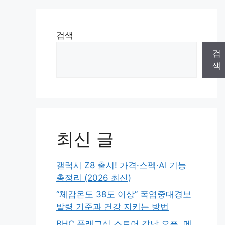
검색
검
색
최신 글
갤럭시 Z8 출시! 가격·스펙·AI 기능
총정리 (2026 최신)
“체감온도 38도 이상” 폭염중대경보
발령 기준과 건강 지키는 방법
BHC 플래그십 스토어 강남 오픈, 메