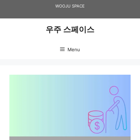
Skip
WOOJU SPACE
to
content
우주 스페이스
Menu