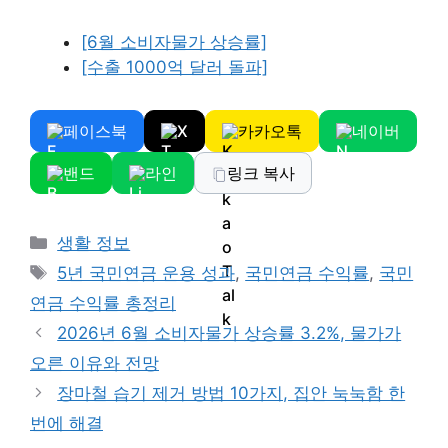
[6월 소비자물가 상승률]
[수출 1000억 달러 돌파]
페이스북
X
카카오톡
네이버
밴드
라인
링크 복사
Categories
생활 정보
Tags
5년 국민연금 운용 성과
,
국민연금 수익률
,
국민
연금 수익률 총정리
2026년 6월 소비자물가 상승률 3.2%, 물가가
오른 이유와 전망
장마철 습기 제거 방법 10가지, 집안 눅눅함 한
번에 해결