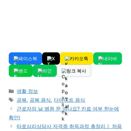
페이스북
X
카카오톡
네이버
밴드
라인
링크 복사
Categories
생활 정보
Tags
공복
,
공복 음식
,
다이어트 음식
근로자의 날 병원 문 여나요? 진료 여부 한눈에
확인!
타로심리상담사 자격증 취득과정 총정리ㅣ 처음