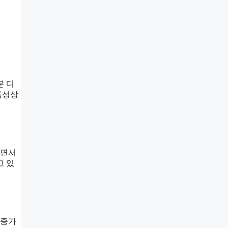
분 디
특성상
치면서
고 있
 증가