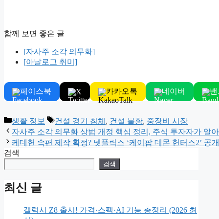
함께 보면 좋은 글
[자사주 소각 의무화]
[아날로그 취미]
페이스북
카카오톡
네이버
밴
X
Categories
Tags
생활 정보
건설 경기 침체
,
건설 불황
,
중장비 시장
자사주 소각 의무화 상법 개정 핵심 정리, 주식 투자자가 알아
케데헌 속편 제작 확정? 넷플릭스 ‘케이팝 데몬 헌터스2’ 공
검색
검색
최신 글
갤럭시 Z8 출시! 가격·스펙·AI 기능 총정리 (2026 최